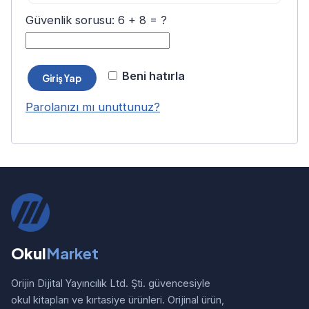
Güvenlik sorusu: 6 + 8 = ?
Beni hatırla
Giriş Yap
Parolanızı mı unuttunuz?
Okul
Market
Orijin Dijital Yayıncılık Ltd. Şti. güvencesiyle
okul kitapları ve kırtasiye ürünleri. Orijinal ürün,