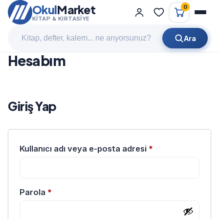
Okul
Market
0
KITAP & KIRTASIYE
Ara
Hesabım
Giriş Yap
Gerekli
Kullanıcı adı veya e-posta adresi
*
Gerekli
Parola
*