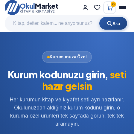
Okul
Market
0
KITAP & KIRTASIYE
Ara
Kurumunuza Özel
Kurum kodunuzu girin,
seti
hazır gelsin
Her kurumun kitap ve kıyafet seti ayrı hazırlanır.
Okulunuzdan aldığınız kurum kodunu girin; o
kuruma özel ürünleri tek sayfada görün, tek tek
aramayın.